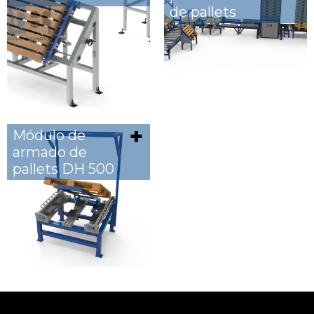
de pallets
Módulo de
armado de
pallets DH 500