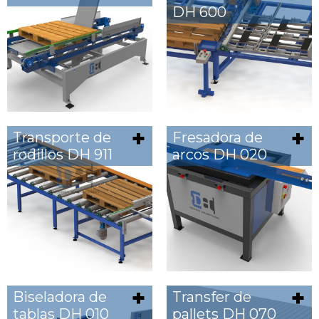
DH 600
Transporte de
Fresadora de
rodillos DH 911
arcos DH 020
Biseladora de
Transfer de
tablas DH 010
pallets DH 070