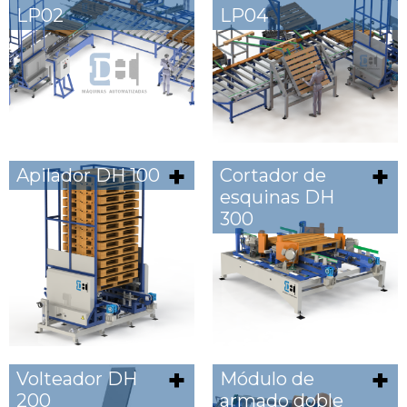
LP02
LP04
Apilador DH 100
Cortador de
esquinas DH
300
Volteador DH
Módulo de
200
armado doble