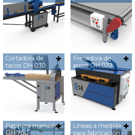
Cortadora de
Fresadora de
tacos DH 030
arcos DH 022
Patinera manual
Líneas a medida
DH 700
para fabricación