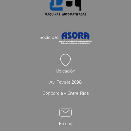
Socio de:
Ubicación
Av. Tavella 2698
Concordia – Entre Ríos
E-mail: