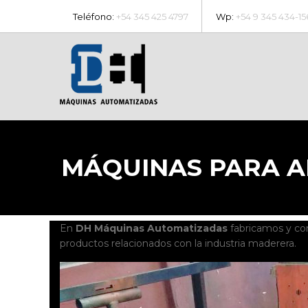
Teléfono:
+54 345 425 4797
Wp:
+54 9 345 434-15
MÁQUINAS PARA A
En
DH Máquinas Automatizadas
fabricamos y c
productos relacionados con la industria maderera.