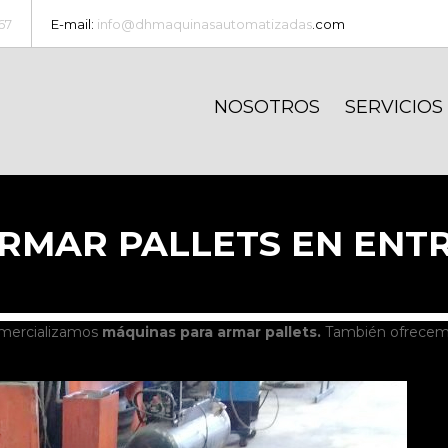
67
E-mail:
info@dhmaquinasautomatizadas
.com
NOSOTROS
SERVICIOS
RMAR PALLETS EN ENTR
omercializamos
máquinas para armar pallets.
También ofrecem