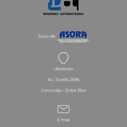
Socio de:
Ubicación
Av. Tavella 2698
Concordia – Entre Ríos
E-mail: