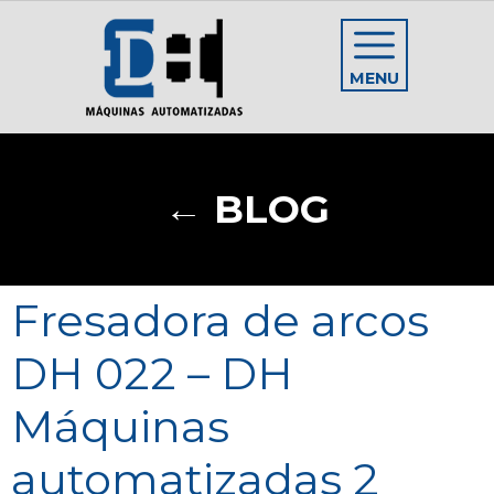
MENU
← BLOG
Fresadora de arcos
DH 022 – DH
Máquinas
automatizadas 2