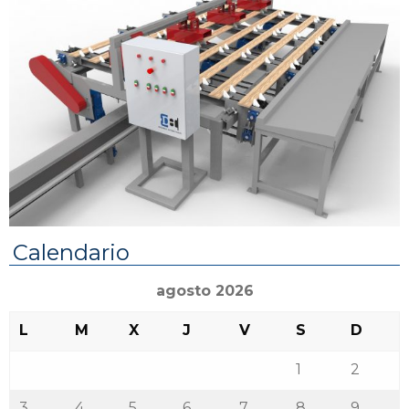
Calendario
agosto 2026
L
M
X
J
V
S
D
1
2
3
4
5
6
7
8
9