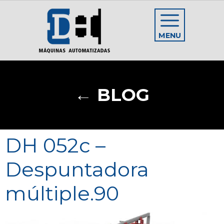
MENU
← BLOG
DH 052c –
Despuntadora
múltiple.90