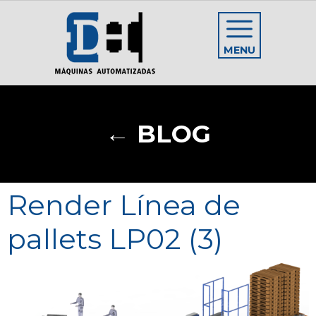
MENU
← BLOG
Render Línea de
pallets LP02 (3)