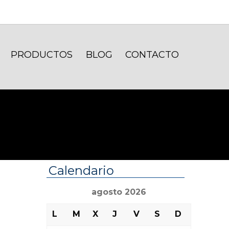
PRODUCTOS
BLOG
CONTACTO
Calendario
agosto 2026
L
M
X
J
V
S
D