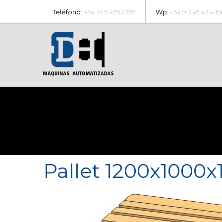
Teléfono:
+54 345 425 4797
Wp:
+54 9 345 434-15
Pallet 1200x1000