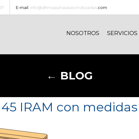
67
E-mail:
info@dhmaquinasautomatizadas
.com
NOSOTROS
SERVICIOS
← BLOG
x145 IRAM con medidas