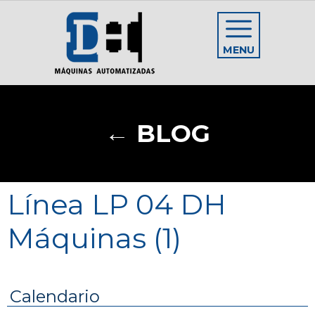
MENU
← BLOG
Línea LP 04 DH
Máquinas (1)
Calendario