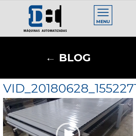
MENU
← BLOG
VID_20180628_155227
Reproductor
de
vídeo