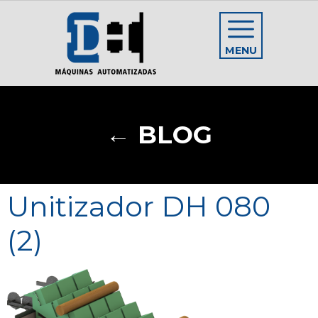
MENU
← BLOG
Unitizador DH 080
(2)